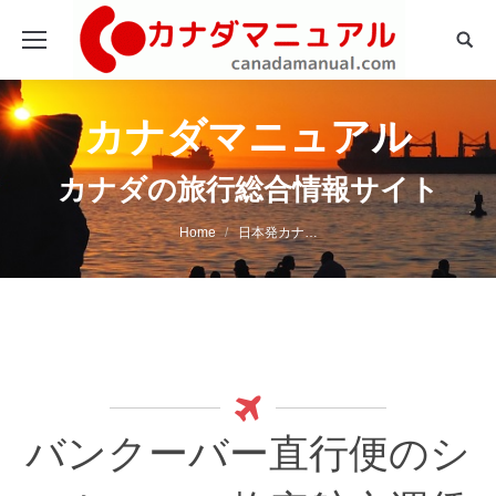
Sear
カナダマニュアル
カナダの旅行総合情報サイト
You are here:
Home
日本発カナ…
バンクーバー直行便のシ