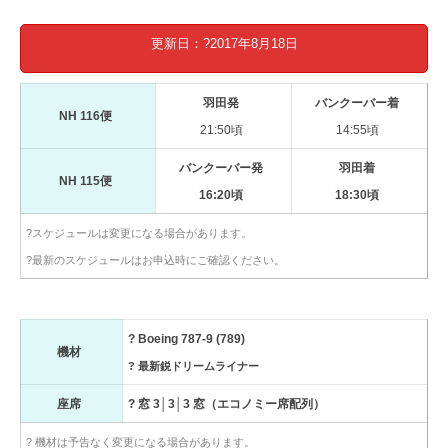
更新日：?2017年8月18日
羽田発
バンクーバー着
NH 116便
21:50頃
14:55頃
バンクーバー発
羽田着
NH 115便
16:20頃
18:30頃
?スケジュールは変更になる場合があります。
?最新のスケジュールはお申込時にご確認ください。
? Boeing 787-9 (789)
機材
? 最新鋭ドリームライナー
座席
? 窓 3│3│3 窓（エコノミー席配列）
? 機材は予告なく変更になる場合があります。