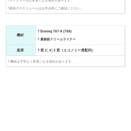
?スケジュールは変更になる場合があります。
?最新のスケジュールはお申込時にご確認ください。
? Boeing 787-8 (788)
機材
? 最新鋭ドリームライナー
座席
? 窓 2│4│2 窓（エコノミー席配列）
? 機材は予告なく変更になる場合があります。