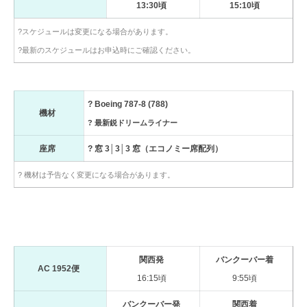
13:30頃
15:10頃
?スケジュールは変更になる場合があります。
?最新のスケジュールはお申込時にご確認ください。
? Boeing 787-8 (788)
機材
? 最新鋭ドリームライナー
座席
? 窓 3│3│3 窓（エコノミー席配列）
? 機材は予告なく変更になる場合があります。
関西発
バンクーバー着
AC 1952便
16:15頃
9:55頃
バンクーバー発
関西着