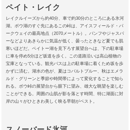
ペイト・レイク
レイクルイーズから約40分、車で約30分のところにある氷河
湖。ボウ湖のすぐ先にあるこの峠は、アイスフィールド・パ
ークウェイの最高地点（2070メートル）。バンフやジャスパ
ーなどよりあきらかに気温が低く、曇ったときなど夏でも肌
寒いほどだ。ペイトー湖を見下ろす展望台へは、下の駐車場
に車を停め5分ほど坂道を歩く。この道路沿いは高山植物の
宝庫となっている。観光バスは上の駐車場に着くため坂を歩
かずに済む。湖水の色が、夏はコバルトブルー、秋はエメラ
ルド・グリーンと季節や時間帯によって変化することで知ら
れる。ボウ峠の展望台から眼下に望み、雄大な眺望を楽しむ
ことができる。周囲の山肌が影を落とす時間、特に湖面に対
岸の山々がひときわ美しく映る早朝がベスト。
スノーバード氷河