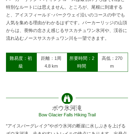
特別なルートには思えません。ところが、尾根に到達する
と、アイスフィールド･パークウェイ沿いのコースの中でも
人気を集める理由がわかるはずです。パーカーリッジの山頂
からは、畏怖の念さえ感じるサスカチュワン氷河や、渓谷に
流れ込むノースサスカチュワン川を一望できます。
難易度：初
距離：1周
所要時間：2
高低：270
級
4.8 km
時間
m
ボウ氷河滝
Bow Glacier Falls Hiking Trail
“アイスバーグレイク”やボウ氷河の断崖に水しぶきを上げる
ボウ氷河滝。歩きやすいトレイルの終点にあります。出発点