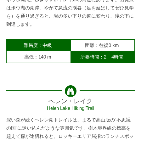
はボウ湖の湖岸。やがて急流の渓谷（足を延ばしてぜひ見学
を）を通り過ぎると、岩の多い下りの道に変わり、滝の下に
到達します。
難易度：中級
距離：往復9 km
高低：140 m
所要時間：2 – 4時間
ヘレン・レイク
Helen Lake Hiking Trail
深い森が続くヘレン湖トレイルは、まるで高山版の“不思議
の国”に迷い込んだような雰囲気です。樹木境界線の標高を
超えて森が途切れると、ロッキーエリア屈指のランチスポッ