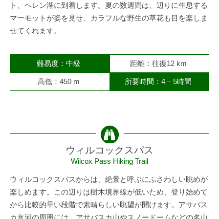
ト、ヘレン湖に到着します。夏の数週間は、辺りに生息する
マーモットが姿を見せ、カラフルな野生の草花も目を楽しま
せてくれます。
難易度：中級
距離：往復12 km
高低：450 m
所要時間：4 – 5時間
ウィルコックスパス
Wilcox Pass Hiking Trail
ウィルコックスパスからは、絶景と呼ぶにふさわしい眺めが
楽しめます。この辺りは樹木境界線が低いため、登り始めて
から比較的早い段階で素晴らしい眺望が開けます。アサバス
カ氷河の周囲には、アサバスカ山やスノードームなどの名山