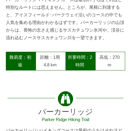
特別なルートには思えません。ところが、尾根に到達する
と、アイスフィールド･パークウェイ沿いのコースの中でも
人気を集める理由がわかるはずです。パーカーリッジの山頂
からは、畏怖の念さえ感じるサスカチュワン氷河や、渓谷に
流れ込むノースサスカチュワン川を一望できます。
難易度：初
距離：1周
所要時間：2
高低：270
級
4.8 km
時間
m
パーカーリッジ
Parker Ridge Hiking Trail
パーカーリッジ･ハイキングコースは最初のうちはそれほど