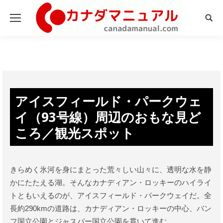
Sear
アイスフィールド・パークウェ
イ（93号線）周辺のおもな見ど
ころ／観光スポット
きらめく氷河を身にまとった荒々しい山々に、透明な水を静
かにたたえる湖。そんなカナディアン・ロッキーのハイライ
トともいえるのが、アイスフィールド・パークウェイだ。全
長約290kmの道路は、カナディアン・ロッキーの中心、バン
フ国立公園とジャスパー国立公園を貫いて進む。