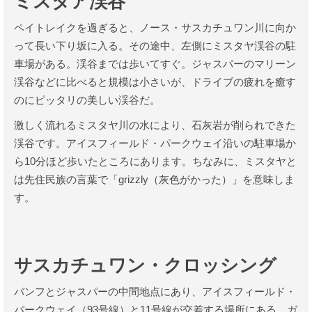
ミスタア渓谷
ペイトレイクを過ぎると、ノース・サスカチュワン川に向か
って長い下り坂に入る。その途中、左側にミスタヤ渓谷の駐
車場がある。渓谷までは歩いてすぐ。ジャスパーのマリーン
渓谷などに比べると規模は小さいが、ドライブの疲れを癒す
のにピッタリの美しい渓谷だ。
激しく流れるミスタヤ川の水により、石灰岩が削られできた
渓谷です。アイスフィールド・パークウェイ沿いの駐車場か
ら10分ほど歩いたところにあります。ちなみに、ミスタヤと
は先住民族の言葉で「grizzly（灰色がかった）」を意味しま
す。
サスカチュワン・クロッシング
バンフとジャスパーの中間地点にあり、アイスフィールド・
パークウェイ（93号線）と11号線が交差する場所にある。ガ