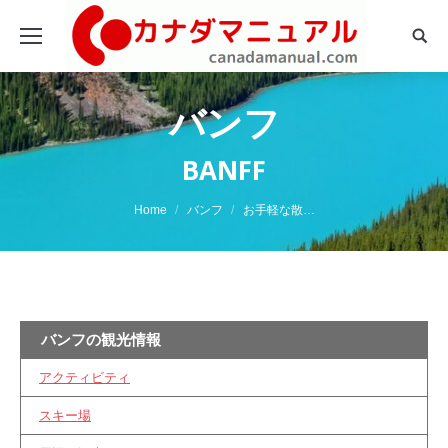
Sear
バンフ
BANFF
You are here:
Home
バンフ
お手軽な散…
バンフの観光情報
アクティビティ
スキー場