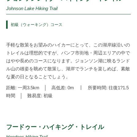
Johnson Lake Hiking Trail
初級（ウォーキング）コース
手軽な散策をお望みのハイカーにとって、この湖岸線沿いの
トレイルは理想的ですが、バンフ市街地・周辺エリアの中で
はやや長めのコースになります。ジョンソン湖に映るランド
ル山の雄姿を眺めて散策し、湖岸でランチを楽しめば、素敵
な夏の日となることでしょう。
距離: 一周3.5km │ 高低差: 0m ┃ 所要時間: 往復1?1.5
時間 │ 難易度: 初級
フードゥー・ハイキング・トレイル
Hoodoos Hiking Trail