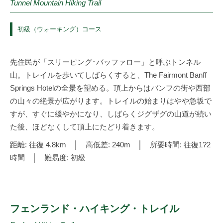
Tunnel Mountain Hiking Trail
初級（ウォーキング）コース
先住民が「スリーピング･バッファロー」と呼ぶトンネル
山。トレイルを歩いてしばらくすると、The Fairmont Banff
Springs Hotelの全景を望める。頂上からはバンフの街や西部
の山々の絶景が広がります。トレイルの始まりはやや急坂で
すが、すぐに緩やかになり、しばらくジグザグの山道が続い
た後、ほどなくして頂上にたどり着きます。
距離: 往復 4.8km │ 高低差: 240m │ 所要時間: 往復1?2
時間 │ 難易度: 初級
フェンランド・ハイキング・トレイル