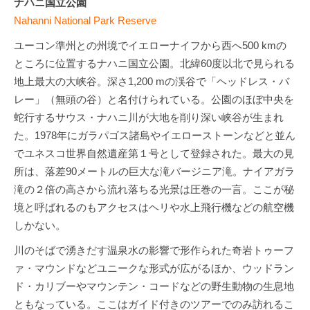
ナハニ国立公園
Nahanni National Park Reserve
ユーコン準州との州境でイエローナイフから西へ500 kmの
ところに位置するナハニ国立公園。北緯60度以北で見られる
地上最大の大峡谷。深さ1,200 mの渓谷で「ヘッドレス・バ
レー」（無頭の谷）と名付けられている。公園のほぼ中央を
蛇行するサウス・ナハニ川が大地を削り深い峡谷が生まれ
た。1978年にガラパゴス諸島やイエローストーンなどと並ん
でユネスコ世界自然遺産第１号として登録された。最大の見
所は、落差90メートルの巨大な滝バージニア滝。ナイアガラ
滝の２倍の高さから流れ落ちる光景は圧巻の一言。ここが秘
境と呼ばれるのもアクセスはヘリや水上飛行機などの航空機
しかない。
川のそばで湧きだす温泉水の影響で形作られた奇岩トゥーフ
ァ・マウンドなどユニークな形式が広がるほか、ウッドラン
ド・カリブーやマウンテン・コードなどの野生動物の生息地
ともなっている。ここはガイド付きのツアーでのみ訪れるこ