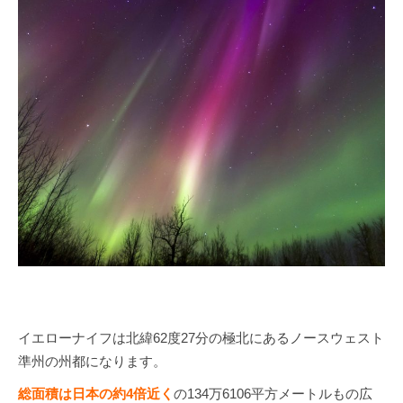
イエローナイフは北緯62度27分の極北にあるノースウェスト
準州の州都になります。
総面積は日本の約4倍近く
の134万6106平方メートルもの広