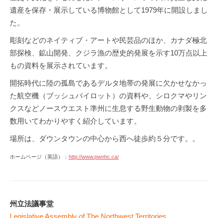
遺産を保存・展示している博物館として1979年に開設しまし
た。
彫刻などのネイティブ・アートや民芸品のほか、カナダ極北
部探検、鉱山開発、クジラ漁の歴史的発展を示す10万点以上
もの資料を展示されています。
開拓時代に陸の孤島であるデルタ地帯の発展に欠かせなかっ
た航空機（ブッシュパイロット）の資料や、シロクマやリン
クスなどノースウエスト準州に生息する野生動物の剥製を多
数用いてわかりやすく紹介しています。
場所は、ダウンタウンの中心から西へ徒歩約５分です。。
ホームページ（英語）：
http://www.pwnhc.ca/
州立法議事堂
Legislative Assembly of The Northwest Territories