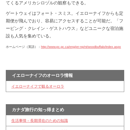
てくるアメリカシロヅルの観察もできる。
ゲートウェイはフォート・スミス。イエローナイフからも定
期便が飛んでおり、容易にアクセスすることが可能だ。「フ
ーピング・クレイン・ゲストハウス」などユニークな宿泊施
設も人気を集めている。
ホームページ（英語）：
http://www.pc.gc.ca/eng/pn-np/nt/woodbuffalo/index.aspx
イエローナイフのオーロラ情報
イエローナイフで観るオーロラ
カナダ旅行の知っ得まとめ
生活事情－長期滞在のための知識