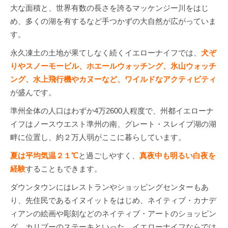
大な面積と、世界有数の長さを誇るマッケンジー川をはじ
め、多くの湖を有するなど手つかずの大自然が広がっていま
す。
永久凍土の土地が果てしなく続くイエローナイフでは、
犬ぞ
りやスノーモービル、ホエールウォッチング、氷山ウォッチ
ング、水上飛行機やカヌーなど、ワイルドなアクティビティ
が盛んです。
準州全体の人口はわずか4万2600人程度で、州都イエローナ
イフはノースウエスト準州の南、グレート・スレイブ湖の湖
畔に位置し、約２万人弱がここに暮らしています。
夏は平均気温２１℃
と過ごしやすく、
真夜中も明るい白夜を
経験
することもできます。
ダウンタウンにはレストランやショッピングセンターもあ
り、先住民であるイヌイットをはじめ、ネイティブ・カナデ
ィアンの絵画や彫刻などのネイティブ・アートのショッピン
グ、カリブーのステーキといった、イエローナイフならでは