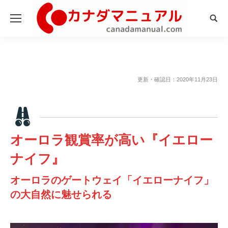
Sear
更新・確認日：2020年11月23日
オーロラ観賞率が高い『イエロー
ナイフ』
オーロラのゲートウェイ「イエローナイフ」
の大自然に魅せられる