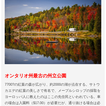
オンタリオ州最古の州立公園
7700?の紅葉の森が広がり、約2000の湖が点在する。サトウ
カエデの紅葉の美しさで有名で、メープルシロップの採取を
ヨーロッパ人に教えたのはここの先住民といわれている。車
の場合は入園料（$17.00）が必要だが、通り抜ける場合は必